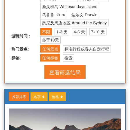
圣灵群岛 Whitesundays Island
乌鲁鲁 Uluru
达尔文 Darwin
悉尼及周边地区 Around the Sydney
不限
1-3 天
4-6 天
7-10 天
游玩时间：
多于10天
热门景点:
任何景点
标准行程或客人自定行程
标签:
任何标签
搜索
查看筛选结果
推荐排序
名字
价格