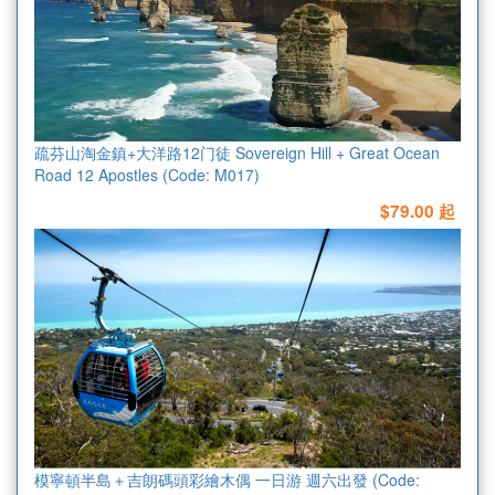
疏芬山淘金鎮+大洋路12门徒 Sovereign Hill + Great Ocean
Road 12 Apostles (Code: M017)
$79.00 起
模寧頓半島＋吉朗碼頭彩繪木偶 一日游 週六出發 (Code: