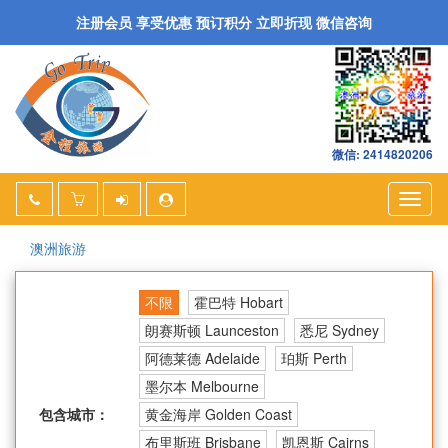
注册会员 享受优惠 预订积分 立即折现 微信咨询
微信: 2414820206
Togg
navig
澳洲旅游
不限
霍巴特 Hobart
朗赛斯顿 Launceston
悉尼 Sydney
阿德莱德 Adelaide
珀斯 Perth
墨尔本 Melbourne
包含城市：
黄金海岸 Golden Coast
布里斯班 Brisbane
凯恩斯 Cairns