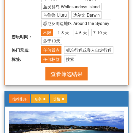
圣灵群岛 Whitesundays Island
乌鲁鲁 Uluru
达尔文 Darwin
悉尼及周边地区 Around the Sydney
不限
1-3 天
4-6 天
7-10 天
游玩时间：
多于10天
热门景点:
任何景点
标准行程或客人自定行程
标签:
任何标签
搜索
查看筛选结果
推荐排序
名字
价格