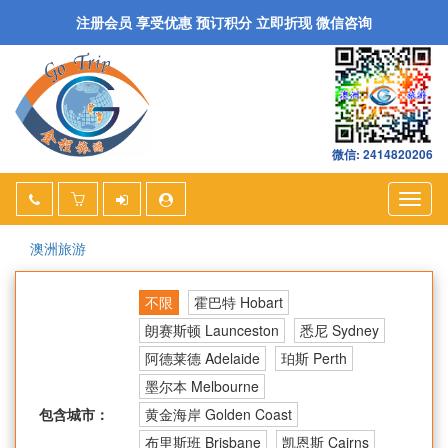
注册会员 享受优惠 预订积分 立即折现 微信咨询
微信: 2414820206
Togg
navig
澳洲旅游
不限
霍巴特 Hobart
朗赛斯顿 Launceston
悉尼 Sydney
阿德莱德 Adelaide
珀斯 Perth
墨尔本 Melbourne
包含城市：
黄金海岸 Golden Coast
布里斯班 Brisbane
凯恩斯 Cairns