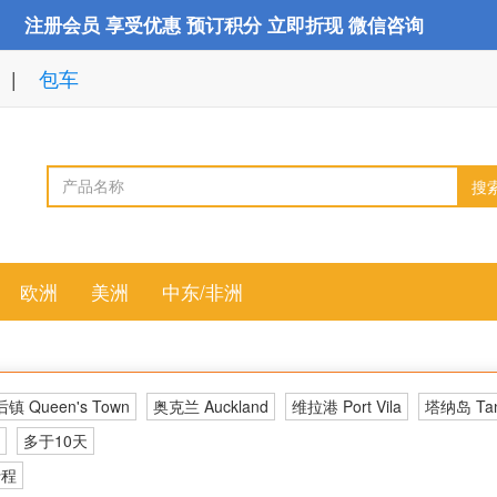
注册会员 享受优惠 预订积分 立即折现 微信咨询
包车
搜
欧洲
美洲
中东/非洲
镇 Queen's Town
奥克兰 Auckland
维拉港 Port Vila
塔纳岛 Ta
多于10天
行程