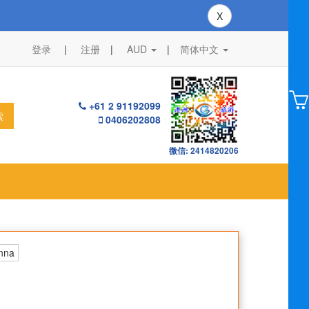
X
登录
注册
AUD
|
简体中文
+61 2 91192099
索
0406202808
微信: 2414820206
nna