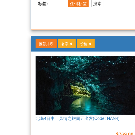
标签:
任何标签
搜索
推荐排序
名字
价格
北岛4日中土风情之旅周五出发(Code: NAN4)
$769.00