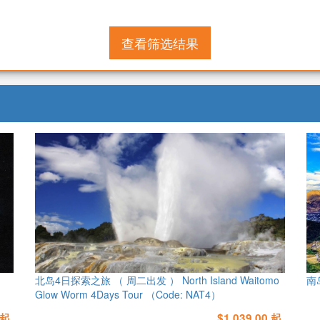
查看筛选结果
北岛4日探索之旅 （ 周二出发 ） North Island Waitomo
南
Glow Worm 4Days Tour （Code: NAT4）
 起
$1,039.00 起