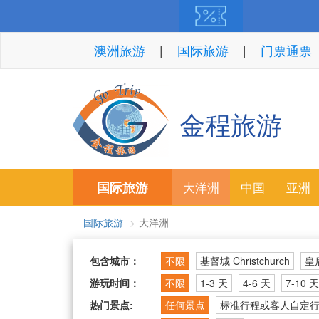
澳洲旅游
国际旅游
门票通票
金程旅游
国际旅游
大洋洲
中国
亚洲
国际旅游
大洋洲
包含城市：
不限
基督城 Christchurch
皇后
游玩时间：
不限
1-3 天
4-6 天
7-10 天
热门景点:
任何景点
标准行程或客人自定