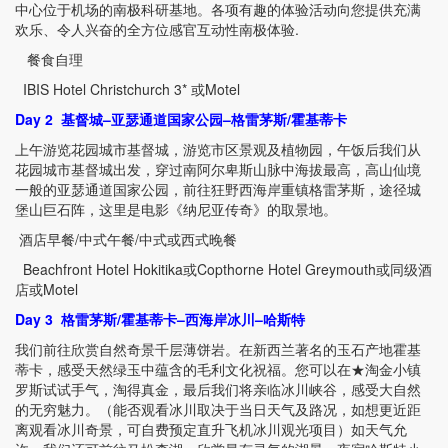
中心位于机场的南极科研基地。各项有趣的体验活动向您提供充满
欢乐、令人兴奋的全方位感官互动性南极体验
.
餐食自理
IBIS Hotel Christchurch 3*
或
Motel
Day 2
基督城
–
亚瑟通道国家公园
–
格雷茅斯
/
霍基蒂卡
上午游览花园城市基督城，游览市区景观及植物园，午饭后我们从
花园城市基督城出发，穿过南阿尔卑斯山脉中海拔最高，高山仙境
一般的亚瑟通道国家公园，前往狂野西海岸重镇格雷茅斯，途径城
堡山巨石阵，这里是电影《纳尼亚传奇》的取景地。
酒店早餐
/
中式午餐
/
中式或西式晚餐
Beachfront Hotel Hokitika
或
Copthorne Hotel Greymouth
或同级酒
店或
Motel
Day 3
格雷茅斯
/
霍基蒂卡
–
西海岸冰川
–
哈斯特
我们前往欣赏自然奇景千层薄饼岩。在新西兰著名的玉石产地霍基
蒂卡，感受天然绿玉中蕴含的毛利文化祝福。您可以在★淘金小镇
罗斯试试手气，淘得真金，最后我们将亲临冰川峡谷，感受大自然
的无穷魅力。（能否观看冰川取决于当日天气及路况，如想更近距
离观看冰川奇景，可自费预定直升飞机冰川观光项目）如天气允