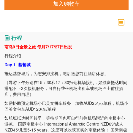
加入购物车
行程
南岛9日全景之旅 每月7/17/27日出发
行程介绍
Day 1
基督城
抵达基督城后，为您安排接机，随后送您前往酒店休息。
（导游下午分别在
15
：
30
和
17
：
30
抵达机场接机，如航班抵达时间
搭配不上
2
次接机服务，可自行乘坐机场出租车或机场巴士前往酒
店，费用自理）
如需协助预定机场小巴英文拼车服务，加收
AUD25/
人
/
单程，机场小
巴英文包车
AUD120/
车
/
单程
如航班抵达时间较早，等待期间也可自行前往机场附近的南极中心
游览。
国际南极中心
International Antarctic Centre NZD69/
成人
NZD45/
儿童
5-15 years,
这里可以收获真实的南极体验！ 国际南极