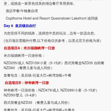
堡，或挑选一家景色优美的湖边餐厅享用美味。
酒店早餐
/
午晚餐自理
Copthorne Hotel and Resort Queenstown Lakefront
或同级
Day 6
皇后镇自由行
为您安排不同的线路，选择您中意的玩法，总有一款适合您。
(当
日项目需额外付费
,
以下价格仅供参考，以景点官方价格为准）
自选项目
A
：米尔福德峡湾一日游
米尔福德峡湾一日游价格：
NZD255/
成人
NZD159/
小童（
5-15
岁）西式简餐盒
NZD35
自助餐
NZD60
（餐费儿童与成人同价）
套餐包含：皇后镇
-
往返大巴
+
峡湾游船
+
午餐
自选项目
B
：神奇峡湾一日游
神奇峡湾一日游价格：
NZD479/
成人
NZD289/
小童（
5-15
岁）
NZD50/
婴儿（
0-4
岁）
西式简餐盒
NZD35
（餐费儿童与成人同价）
套餐包含：皇后镇
-
往返大巴
+
峡湾游船
+
午餐盒