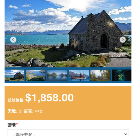
$1,858.00
起始价格
天数:
9;
语言:
中文;
套餐
*