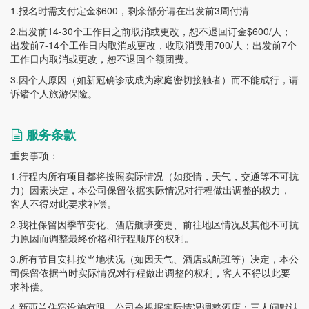
1.
报名时需支付定金
$600
，剩余部分请在出发前
3
周付清
2.
出发前
14-30
个工作日之前取消或更改，恕不退回订金
$600/
人；
出发前
7-14
个工作日内取消或更改，收取消费用7
00/
人；出发前
7
个
工作日内取消或更改，恕不退回全额团费。
3.
因个人原因（如新冠确诊或成为家庭密切接触者）而不能成行，请
诉诸个人旅游保险。
服务条款
重要事项：
1.
行程内所有项目都将按照实际情况（如疫情，天气，交通等不可抗
力）因素决定，本公司保留依据实际情况对行程做出调整的权力，
客人不得对此要求补偿。
2.
我社保留因季节变化、酒店航班变更、前往地区情况及其他不可抗
力原因而调整最终价格和行程顺序的权利。
3.
所有节目安排按当地状况（如因天气、酒店或航班等）决定，本公
司保留依据当时实际情况对行程做出调整的权利，客人不得以此要
求补偿。
4.
新西兰住宿设施有限，公司会根据实际情况调整酒店；三人间默认