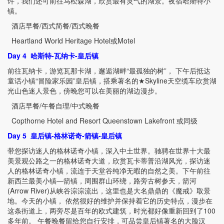
许，我们还可前往马松森湖，欣赏最有灵气的湖景。夜宿哈斯特小
镇。
酒店早餐
/
西式简餐
/
西式晚餐
Heartland World Heritage Hotel
或
Motel
Day 4
哈斯特
-
瓦纳卡
-
皇后镇
前往瓦纳卡，游览瓦那卡湖，邂逅湖畔“最孤独的树”， 下午后抵达
童话小镇
“
冒险家乐园
”
皇后镇，搭乘著名的
★Skyline
天空缆车欣赏湖
光山色迷人景色，傍晚您可以在美丽的湖边漫步。
酒店早餐
/
午餐自理
/
中式晚餐
Copthorne Hotel and Resort Queenstown Lakefront
或同级
Day 5
皇后镇
-
格林诺奇
-
箭镇
-
皇后镇
带您探访迷人的格林诺奇小镇，深入中土世界。驰骋在世界十大最
美景观公路之一的格林诺奇大道，欣赏瓦卡蒂普沿湖风光，探访迷
人的格林诺奇小镇，流连于天堂谷纯净无暇的自然之美。下午前往
新西兰最美小镇—箭镇，周围群山环绕，路旁古树参天，箭河
(Arrow River)
从峡谷淙淙流出，这里也是大名鼎鼎的《魔戒》取景
地。今天的小镇， 依然很好的维护并保持着它的历史特点，漫步在
这条街道上，两旁尽是百年的欧式建筑，时光都好像重新回到了
100
多年前。 午餐晚餐留给您自行安排，可品尝皇后镇著名的大脸汉