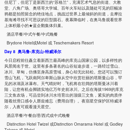
但尼丁，但尼丁是新西兰的“苏格兰”，充满艺术气息的街道、大教
堂、八角广场、奥塔哥大学城、百年火车站以及随处可见的巨幅涂
鸦都是拍照留念的绝佳地点，挑战过世界上最倾斜的街道，去摩拉
基海滩寻找不可思议的巨型圆石。夜幕降临时，在奥马鲁观看世界
上体积最小的★蓝企鹅集体归巢。
酒店早餐
/
中式午餐
/
中式晚餐
Brydone Hotel
或
Motel
或
Teschemakers Resort
Day 8
奥马鲁
-
库克山
-
特威泽尔
今日启程前往矗立着新西兰最高峰的库克山国家公园，以多样性的
风景闻名于世。这里有多条著名的山谷短途步道，一路经过雪山、
冰川、草甸，仿佛至身高原雪域，身心却无比轻松。您还可以预订
雪山飞机，飞跃南阿尔卑斯山脉从空中欣赏壮丽的塔斯曼山谷，罕
见的冰湖及冰瀑布。天气晴好时，飞机将在壮阔的塔斯曼冰川着
陆，让您有机会脚踏实地亿万年史前冰川。之后在海拔
1969
的库克
三文鱼农场，可品尝到冰川水培育出的顶级三文鱼，紧实的肉质伴
随着丝滑口感令人唇齿难忘（费用自理）。夜宿星空保护区特威泽
尔，入夜可观看漫天星空。
酒店早餐
/
午餐自理
/
西式或中式晚餐
Distinction Hotel Twizel
或
Distinction Omarama Hotel
或
Godley
Tekapo
或
Motel