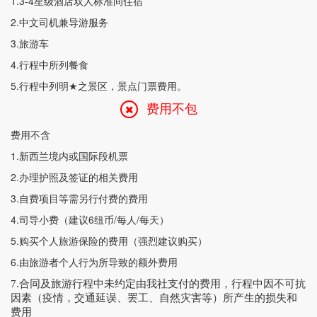
1.3-4
星级酒店双人标准间住宿
2.
中文司机兼导游服务
3.
旅游车
4.
行程中所列餐食
5.
行程中列明
★
之景区，景点门票费用。
费用不包
费用不含
1.
新西兰境内或国际段机票
2.
办理护照及签证的相关费用
3.
自费项目等需另行付费的费用
4.
司导小费（建议
6
纽币
/
每人
/
每天）
5.
购买个人旅游保险的费用（强烈建议购买）
6.
由旅游者个人行为所导致的额外费用
7.
合同及旅游行程中未约定由我社支付的费用，行程中因不可抗
因素（疫情，交通延误、罢工、自然灾害等）所产生的损失和
费用