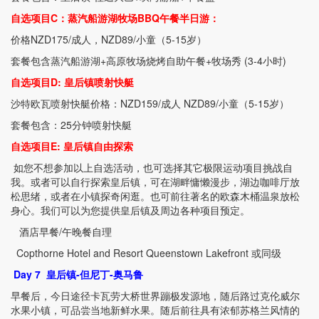
自选项目
C
：蒸汽船游湖牧场
BBQ
午餐半日游：
价格
NZD175/
成人，
NZD89/
小童（
5-15
岁）
套餐包含蒸汽船游湖
+
高原牧场烧烤自助午餐
+
牧场秀
(3-4
小时
)
自选项目
D:
皇后镇喷射快艇
沙特欧瓦喷射快艇价格：
NZD159/
成人
NZD89/
小童（
5-15
岁）
套餐包含：
25
分钟喷射快艇
自选项目
E:
皇后镇自由探索
如您不想参加以上自选活动，也可选择其它极限运动项目挑战自
我。或者可以自行探索皇后镇，可在湖畔慵懒漫步，湖边咖啡厅放
松思绪，或者在小镇探奇闲逛。也可前往著名的欧森木桶温泉放松
身心。我们可以为您提供皇后镇及周边各种项目预定。
酒店早餐
/
午晚餐自理
Copthorne Hotel and Resort Queenstown Lakefront
或同级
Day 7
皇后镇
-
但尼丁
-
奥马鲁
早餐后，今日途径卡瓦劳大桥世界蹦极发源地，随后路过克伦威尔
水果小镇，可品尝当地新鲜水果。随后前往具有浓郁苏格兰风情的