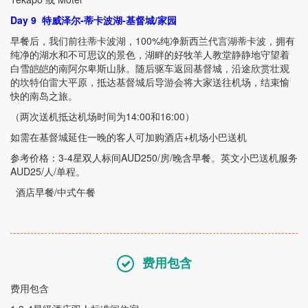
Day 9
特威泽尔
-
蒂卡波湖
-
基督城
/
家园
早餐后，我们前往蒂卡波湖，
100%
纯净新西兰代言湖蒂卡波，拥有
纯净的湖水和不可思议的景色，湖畔的好牧羊人教堂静静地守望着
白雪皑皑的南阿尔卑斯山脉。随后驱车返回基督城，沿途欣赏壮观
的坎特伯雷大平原，抵达基督城后导游会将大家送往机场，结束愉
快的南岛之旅。
（两次送机抵达机场时间为
14:00
和
16:00
）
如需在基督城延住一晚的客人可加购酒店
+
机场小巴送机
参考价格：
3-4
星双人标间
AUD250/
房
/
晚含早餐。英文小巴送机服务
AUD25/
人
/
单程。
酒店早餐
/
中式午餐
费用包含
费用包含