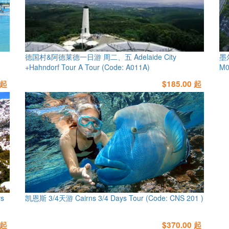
德国村&阿德莱德一日游 周二、五 Adelaide City
墨尔
+Hahndorf Tour A Tour (Code: A011A)
M0
 起
$185.00 起
s
凯恩斯 3/4天游 Cairns 3/4 Days Tour (Code: CNS 201 )
 起
$370.00 起