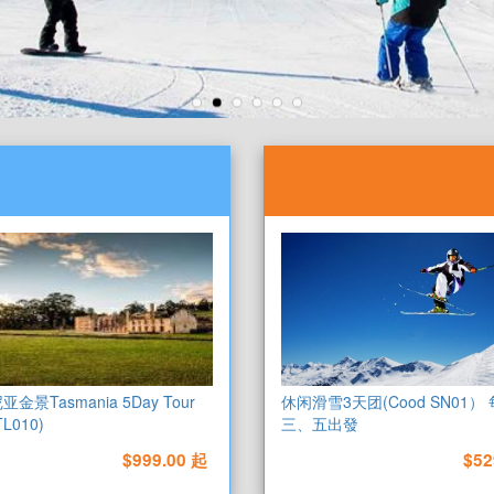
金景Tasmania 5Day Tour
休闲滑雪3天团(Cood SN01）
TL010)
三、五出發
$999.00 起
$52