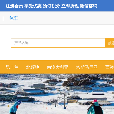
注册会员 享受优惠 预订积分 立即折现 微信咨询
包车
搜
昆士兰
北领地
南澳大利亚
塔斯马尼亚
西澳