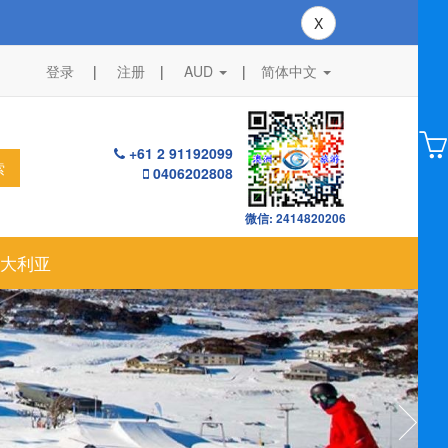
X
登录
注册
AUD
|
简体中文
+61 2 91192099
索
0406202808
微信: 2414820206
大利亚