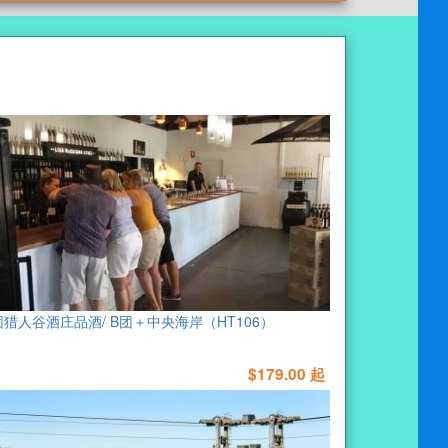
团猎人谷酒庄品酒/ B团＋中央海岸（HT106）
$179.00 起