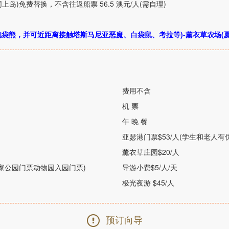
同上岛
)
免费替换，不含往返船票
56.5
澳元
/
人
(
需自理
)
抱袋熊，并可近距离接触塔斯马尼亚恶魔、白袋鼠、考拉等
)-
薰衣草农场
(
费用不含
机 票
午 晚 餐
亚瑟港门票
$53/
人
(
学生和老人有
薰衣草庄园
$20/
人
家公园门票动物园入园门票
)
导游小费
$5/
人
/
天
极光夜游
$45/
人
预订向导