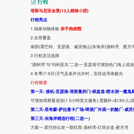
行程
塔斯马尼亚金景(12
人精致小团)
行程亮点
1.
独家动物体验
亲手抱袋態
2.
全景覆盖
南部
(
霍巴特、亚瑟港、威灵顿山
)
东海岸
(
酒杯湾、蜜月
3
行程灵活选择
“酒杯湾”与“玛利亚岛”二选一·亚瑟港可增加热门海上巡
4
冬季
(7-9
月
)
天气及条件允许时，安排追寻南极光
行程概要
第一天-
接机
-
亚瑟港
-
塔斯曼拱门
-
棋盘道
-
喷水洞一魔鬼
可增加塔斯曼巡游
(1.5
小時英文服务
),
需额外
+$130/
人
(
第二天-里奇蒙
-
萨拉曼卡广场
-
啤酒厂外观一奶酪厂
-
威灵
第三天-东海岸精选行程
(
二选一）
方案一
:
霍巴特出发一斯旺西
-
酒杯湾
-
灯塔步道
-
蜜月湾