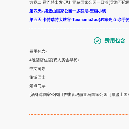
方案二
:
霍巴特出发
-
玛利亚岛国家公园一日游
(
导游不陪
第四天- 摇篮山国家公园一多芬湖
-
壁画小镇
第五天 卡特瑞特大峡谷
-TasmaniaZoo(
独家亮点
:
亲手
费用包含
费用包含
-
4
晚酒店住宿
(
双人房含早餐
)
中文司导
旅游巴士
景点门票
(
酒杯湾国家公园门票或者玛丽亚岛国家公园门票篮山国