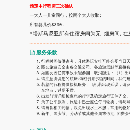
预定本行程需二次确认
一大人一儿童同行，按两个大人收取
;
所有婴儿价
$330.
*
塔斯马尼亚所有住宿房间为无 烟房间
,
在
服务条款
行程时间仅供参考，具体游玩安排可能会受当日
團友旅遊安全由各交通公司、各旅遊景點等直接
如團友因任何事故未能參團，取消辦法：（1）出發2
请注意协调您的航班和旅行团行程的时间，我们
若您的行程提供接机服务，飞机若出现延误，请
车地点，过期不侯。
出发前请详细检查您的行李及确定旅行证件齐全
为了公平原则，旅途中巴士座位每日轮换，请与
请自备相关药物，以免出现水土不服，常用药物
新年、国庆节、劳动节或其他长周末假期, 团费会