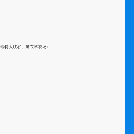
特瑞特大峡谷、薰衣草农场
)