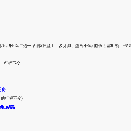
湾
/
玛利亚岛二选一
)
西部
(
摇篮山、多芬湖、壁画小镇
)
北部
(
朗塞斯顿、卡
游，行程不变
厨房
其他行程不变
)
顿山线路