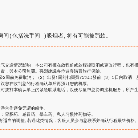
房间
(
包括洗手间
)
吸烟者
,
将有可能被罚款。
天气交通情况影响，本公司有權在啟程前或啟程後取消或更改行程，也有
負責，與本公司無關。强烈建議各位遊客購買旅行保險。
周前免费取消；（2）出發1周前扣團費75%出發前（3）5日內取消，所交費
建议您在收到您的行程确认单后再预订您的机票。
及时拨打本确认单上的紧急联系电话，以便尽量帮您协调接机服务，所产
。
导游合作避免无谓的纷争。
如：胃肠药、感冒药、晕车药、私人习惯性药物等。
有适当的调整, 若遇此类情况，客服人员会与您联系并确认行程最终价格