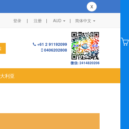
X
登录
注册
AUD
|
简体中文
+61 2 91192099
索
0406202808
微信: 2414820206
大利亚