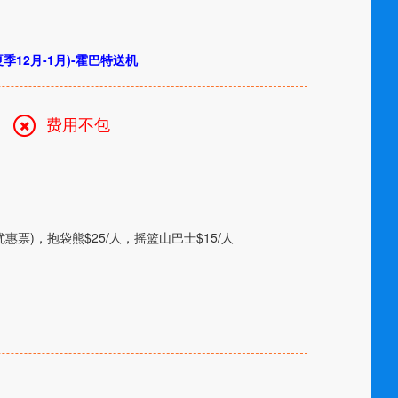
夏季
12
月
-1
月
)-
霍巴特送机
费用不包
优惠票
)
，抱袋熊
$25/
人，摇篮山巴士
$15/
人