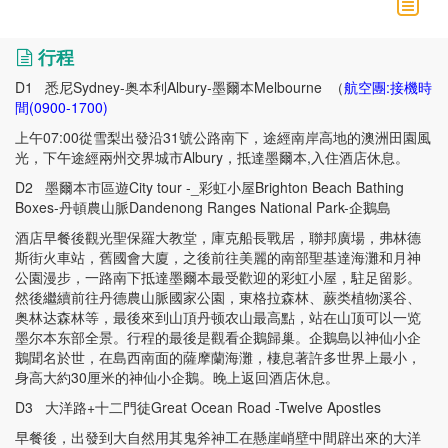
行程
D1
悉尼
Sydney-
奥本利
Albury-
墨爾本
Melbourne （
航空團:接機時
間(0900-1700)
上午
07:00
從雪梨出發沿
31
號公路南下，途經南岸高地的澳洲田園風
光，下午途經兩州交界城市
Albury
，抵達墨爾本
,
入住酒店休息。
D2
墨爾本市區遊
City tour -_
彩虹小屋
Brighton Beach Bathing
Boxes-
丹頓農山脈
Dandenong Ranges National Park-
企鵝島
酒店早餐後觀光聖保羅大教堂，庫克船長戰居，聯邦廣場，弗林德
斯街火車站，舊國會大廈，之後前往美麗的南部聖基達海灘和月神
公園漫步，一路南下抵達墨爾本最受歡迎的彩虹小屋，駐足留影。
然後繼續前往丹德農山脈國家公園，東格拉森林、蕨类植物溪谷、
奥林达森林等，最後來到山頂丹顿农山最高點，站在山顶可以一览
墨尔本东部全景。行程的最後是觀看企鵝歸巢。企鵝島以神仙小企
鵝聞名於世，在島西南面的薩摩蘭海灘，棲息著許多世界上最小，
身高大約
30
厘米的神仙小企鵝。晚上返回酒店休息。
D3
大洋路
+
十二門徒
Great Ocean Road -Twelve Apostles
早餐後，出發到大自然用其鬼斧神工在懸崖峭壁中間辟出來的大洋