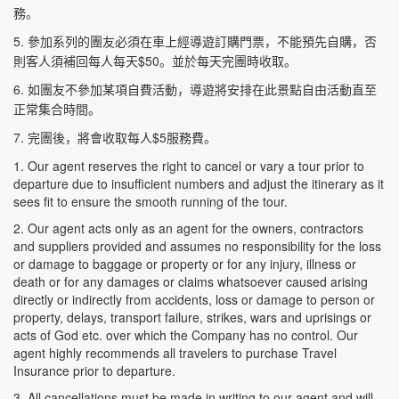
務。
5.
參加系列的團友必須在車上經導遊訂購門票，不能預先自購，否
$50
則客人須補回每人每天
。並於每天完團時收取。
6.
如團友不參加某項自費活動，導遊將安排在此景點自由活動直至
正常集合時間。
7.
$5
完團後，將會收取每人
服務費。
1. Our agent reserves the right to cancel or vary a tour prior to
departure due to insufficient numbers and adjust the itinerary as it
sees fit to ensure the smooth running of the tour.
2. Our agent acts only as an agent for the owners, contractors
and suppliers provided and assumes no responsibility for the loss
or damage to baggage or property or for any injury, illness or
death or for any damages or claims whatsoever caused arising
directly or indirectly from accidents, loss or damage to person or
property, delays, transport failure, strikes, wars and uprisings or
acts of God etc. over which the Company has no control. Our
agent highly recommends all travelers to purchase Travel
Insurance prior to departure.
3. All cancellations must be made in writing to our agent and will