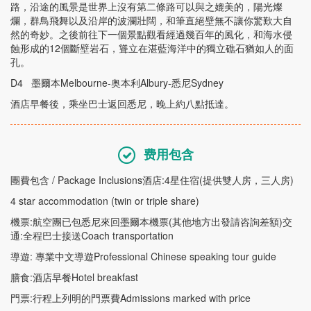
路，沿途的風景是世界上沒有第二條路可以與之媲美的，陽光燦
爛，群鳥飛舞以及沿岸的波瀾壯闊，和筆直絕壁無不讓你驚歎大自
然的奇妙。之後前往下一個景點觀看經過幾百年的風化，和海水侵
蝕形成的
12
個斷壁岩石，聳立在湛藍海洋中的獨立礁石猶如人的面
孔。
D4
墨爾本
Melbourne-
奥本利
Albury-
悉尼
Sydney
酒店早餐後，乘坐巴士返回悉尼，晚上約八點抵達。
费用包含
團費包含
/ Package Inclusions
酒店
:4
星住宿
(
提供雙人房，三人房
)
4 star accommodation (twin or triple share)
機票
:
航空團已包悉尼來回墨爾本機票
(
其他地方出發請咨詢差額
)
交
通
:
全程巴士接送
Coach transportation
導遊
:
專業中文導遊
Professional Chinese speaking tour guide
膳食
:
酒店早餐
Hotel breakfast
門票
:
行程上列明的門票費
Admissions marked with price