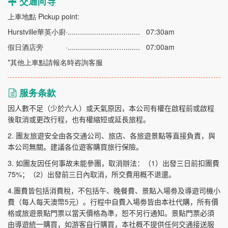
交通向导
上車地點 Pickup point:
Hurstville華英小廚·........................…........ 07:30am
假日酒店旁 ·........................…........ 07:00am
*其他上車點請報名時咨詢客服
服务条款
因人數不足（少於六人）或天氣原因，本公司有權在啟程前或啟程
後取消或更改行程，也有權縮短或延長旅程。
2.
團友旅遊安全由各交通公司、旅店、各旅遊景點等直接負責，與
本公司無關。建議各位遊客購買旅行保險。
3.
1
如團友因任何事故未能參團，取消辦法：（
）出發三日前扣團費
75%
2
；（
）出發前三日內取消，所交費用概不退還。
4.
團費皆包括消費稅，不包括午、晚餐費、景點入場劵及導遊司機小
5
費（每人每天澳幣
元）。行程中自費入場劵皆由本社代購，所有價
格或旅遊景點門票以當天價格為準，恕不另行通知。景點門票必須
由導遊統一購買，如游客自行購買，本社概不提供任何交通接送服