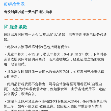
前)集合出发
出发时间以前一天出团通知为准
服务条款
最终出发时间前一天会以"电话简讯"通知，若有更新澳洲电话务必通
知。
・此价格以澳币AUD计价(已包括所有税金).
・儿童年龄为：4-15 岁，婴儿年龄为：0-4 岁(包含4 岁)，下单时务
必请依照实际年龄购买商品，若未遵循规定，经查证需当场加收费
用，敬请知悉。
・具体出发时间以前一天简讯通知内容为准，如有澳洲当地电话请
及时更新。
・此商品行程费用不含餐食，司导会带旅客至可用餐区域(自理自
费)，若您为特殊餐食需求者，例如素食等，由于当地餐厅不一定能
符合需求，敬请自备。
・旅游车上绝对禁止任何食物或饮料(瓶装水除外)，任何热食禁止携
带上车，如有不便之处,敬请原谅。如因私人原因严重影响车内清
洁，需支付清洁费用AUD200。