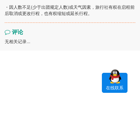
・因人数不足(少于出团规定人数)或天气因素，旅行社有权在启程前
后取消或更改行程，也有权缩短或延长行程。
评论
无相关记录...
在线联系
预订协议
修改和取消政策
隐私保护
支付指南
预订指南
联系我们