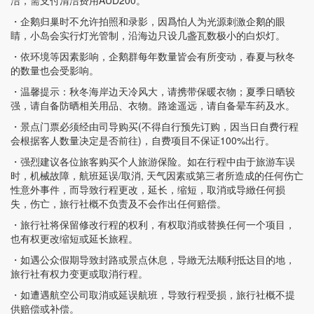
・企鹅归巢时不允许拍照和录影，因爲怕人为光源刺激企鹅的眼
睛，小岛会实行灯光管制，沿海边只设几盏瓦数极小的白炽灯。
・依环境等因素影响，企鹅群每年数量皆会有所变动，春夏与秋冬
的数量也会受影响。
・温馨提示：秋冬海岸边天冷风大，请携带保暖衣物；夏季日晒较
强，请自备防晒相关用品、衣物。路途遥远，请自备晕车药及水。
・景点门票必须经由司导购买(不得自行预先订购，因当日自费行程
会根据客人数量决定是否前往)，自费项目不保证100%出行。
・强烈建议各位旅客购买个人旅游保险。如在行程中由于旅游车误
时，机械故障，航班延误/取消, 天气因素或第三者所造成的任何伤亡
性意外事件，而导致行程更改，延长，缩短，取消或导緻任何损
失，伤亡，旅行社概不负责及不会作出任何赔偿。
・旅行社将保留修改行程的权利，有权取消或替换任何一个项目，
也有权更改缩短或延长旅程。
・如遇公众假期导致封路或景点休息，导緻无法顺利抵达目的地，
旅行社有权力变更或取消行程。
・如遭遇航空公司取消或延误航班，导致行程受损，旅行社概不提
供赔偿或补偿。