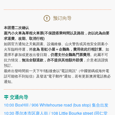
预订向导
本团需二次确认
蒸汽小火車為單程火車票(不保證搭乘時間以及路段，勿以此為由要
求退費、改期、取消行程)
如因官方通知之天氣因素、設備維修、山火警告或其他安全因素小
火车臨時停運，將
改為 彩虹小屋＋企鵝島，費用依此行程計算
。如
選擇不參加或更改出發日期，
仍需支付企鵝島門票費用
。此屬不可
抗力情況，
無法全額退款，亦不提供其他額外賠償
，介意者請謹慎
預訂。
最終出發時間前一天下午5點後會以"電話簡訊"（中國號碼或海外電
話可能收不到短信）及發送"電子郵件"通知，若有更新澳洲電話務必
通知。
交通向导
10:00 BoxHill / 906 Whitehourse road (bus stop) 集合出发
10:30 墨尔本市区唐人街 / 108 Little Bourke street (同仁堂