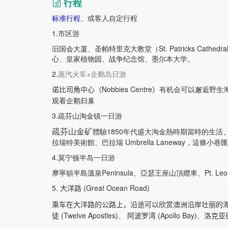
行程
标准行程
、或客人自定行程
1.市区游
旧国会大厦、
圣帕特里克大教堂（St. Patricks Cathedr
心、
皇家植物园、战争纪念馆、
墨尔本大学。
2.
蒸汽火车+企鹅岛日游
Nobbies Centre
诺比司角中心（
）
有机会可以邂逅野生
观看企鹅归巢
3.
疏芬山淘金镇一日游
疏芬山金矿
體驗1850年代盛大淘金熱時期當時的生活
拉瑞特美術館、
巴拉瑞 Umbrella Laneway，
這條小巷匯
4.莫宁顿半岛一日游
摩寧頓半島溫泉Peninsula、
亞瑟王座山頂纜車、
Pt. Le
5.
(Great Ocean Road)
大洋路
乘车在大洋路的公路上，沿途可以欣赏澳洲沿岸壮丽的
(Twelve Apostles)、
(Apollo Bay)、
徒
阿波罗湾
洛克亚