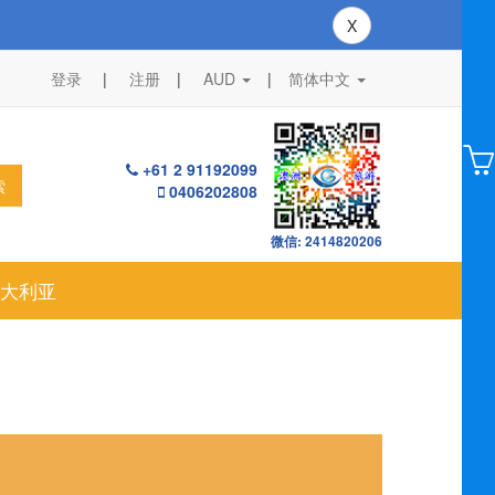
X
登录
注册
AUD
|
简体中文
+61 2 91192099
索
0406202808
微信: 2414820206
大利亚