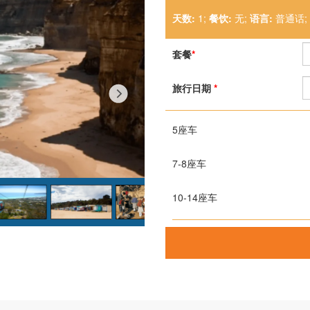
天数:
1;
餐饮:
无;
语言:
普通话;
套餐
*
旅行日期
*
5座车
7-8座车
10-14座车