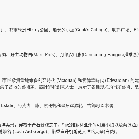
al）、
都市绿洲Fitzroy公园、
船长的小屋(Cook's Cottage)、
联邦广场、
Fl
(Maru Park)、
(Dandenong Ranges)
海豹
、
野生动物园
丹顿农山脉
搭乘蒸
、市区
欣賞當地維多利亞時代 (Victorian) 和愛德華時代 (Edward
集了當地的藝術家、設計師和創意人士，展示了各種形式的街頭藝術、裝
o Estate、
巧克力工廠、索伦托和皇后崖渡轮、吉郎彩绘木偶。
海洋美景，穿梭于奇石景观之中，行经维多利亚州的可爱小镇以及海滨渔
(Loch Ard Gorge)、
(
)。
德峡谷
搭乘直升机游览大洋路美景
自费