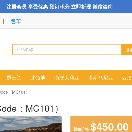
注册会员 享受优惠 预订积分 立即折现 微信咨询
包车
搜
昆士兰
北领地
南澳大利亚
塔斯马尼亚
西澳
de：MC101）
de：MC101）
$450.00
起始价格