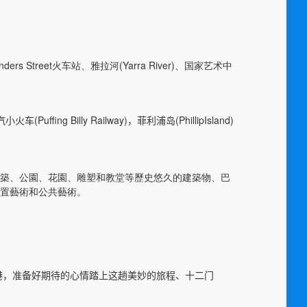
inders Street火车站、
雅拉河(Yarra River)、
国家艺术中
(Puffing Billy Railway)
(PhillipIsland)
汽小火车
，
菲利浦岛
ian) 的建築、公園、花園、雕塑和教堂等歷史悠久的建築物、
巴
置藝術和公共藝術。
港，准备好期待的心情踏上这趟美妙的旅程、十二门