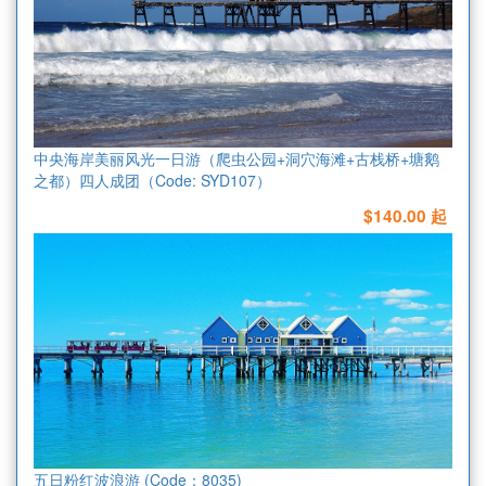
中央海岸美丽风光一日游（爬虫公园+洞穴海滩+古栈桥+塘鹅
之都）四人成团（Code: SYD107）
$140.00 起
五日粉红波浪游 (Code：8035)