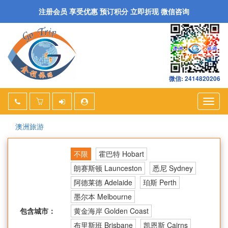
注册会员 享受优惠 预订积分 立即折现 微信咨询
微信: 2414820206
Togg
navig
澳洲旅游
不限
霍巴特 Hobart
朗赛斯顿 Launceston
悉尼 Sydney
阿德莱德 Adelaide
珀斯 Perth
墨尔本 Melbourne
包含城市：
黄金海岸 Golden Coast
布里斯班 Brisbane
凯恩斯 Cairns