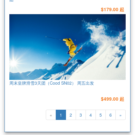
$179.00 起
周末皇牌滑雪3天团（Cood SN02） 周五出发
$499.00 起
«
1
2
3
4
5
6
»