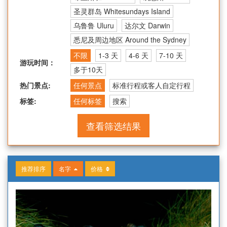
圣灵群岛 Whitesundays Island
乌鲁鲁 Uluru
达尔文 Darwin
悉尼及周边地区 Around the Sydney
不限
1-3 天
4-6 天
7-10 天
游玩时间：
多于10天
热门景点:
任何景点
标准行程或客人自定行程
标签:
任何标签
搜索
查看筛选结果
推荐排序
名字
价格