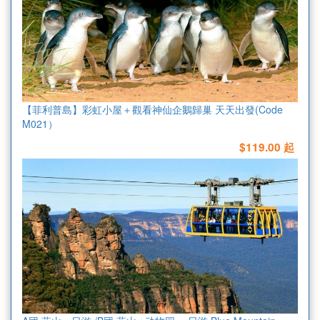
【菲利普島】彩虹小屋＋觀看神仙企鵝歸巢 天天出發(Code
M021）
$119.00 起