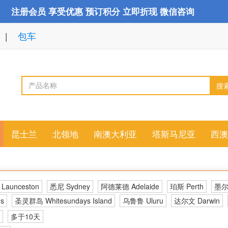
注册会员 享受优惠 预订积分 立即折现 微信咨询
包车
搜
昆士兰
北领地
南澳大利亚
塔斯马尼亚
西澳
aunceston
悉尼 Sydney
阿德莱德 Adelaide
珀斯 Perth
墨尔本
s
圣灵群岛 Whitesundays Island
乌鲁鲁 Uluru
达尔文 Darwin
多于10天