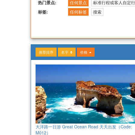
热门景点:
任何景点
标准行程或客人自定
标签:
任何标签
搜索
推荐排序
名字
价格
大洋路一日游 Great Ocean Road 天天出发（Code:
M012）