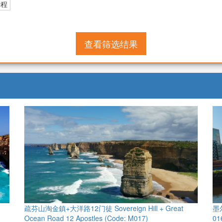
行程
查看筛选结果
疏芬山淘金鎮+大洋路12门徒 Sovereign Hill + Great
墨尔
Ocean Road 12 Apostles (Code: M017)
01