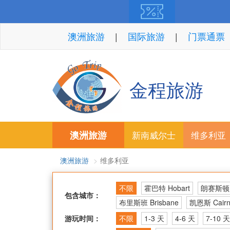
澳洲旅游
国际旅游
门票通票
金程旅游
澳洲旅游
新南威尔士
维多利亚
澳洲旅游
维多利亚
不限
霍巴特 Hobart
朗赛斯顿 L
包含城市：
布里斯班 Brisbane
凯恩斯 Cairn
游玩时间：
不限
1-3 天
4-6 天
7-10 天