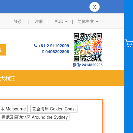
X
登录
注册
AUD
|
简体中文
+61 2 91192099
索
0406202808
微信: 2414820206
大利亚
 Melbourne
黄金海岸 Golden Coast
悉尼及周边地区 Around the Sydney