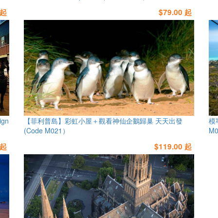
 起
$79.00 起
gn
【菲利普島】彩虹小屋＋觀看神仙企鵝歸巢 天天出發
模
(Code M021）
M0
 起
$119.00 起