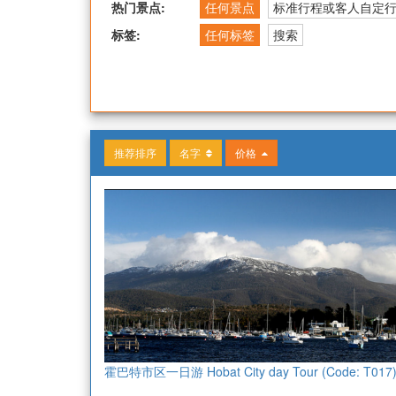
热门景点:
任何景点
标准行程或客人自定
标签:
任何标签
搜索
推荐排序
名字
价格
霍巴特市区一日游 Hobat City day Tour (Code: T017