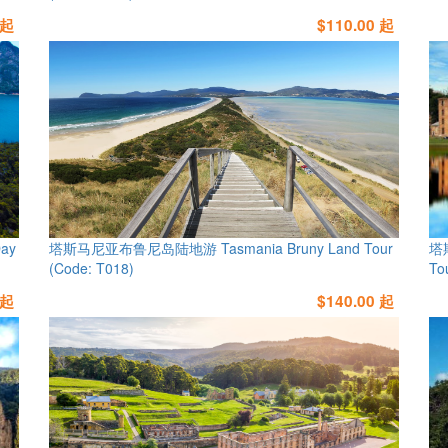
 起
$110.00 起
ay
塔斯马尼亚布鲁尼岛陆地游 Tasmania Bruny Land Tour
塔斯
(Code: T018)
To
 起
$140.00 起