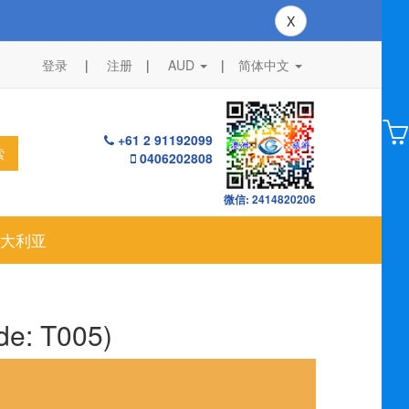
X
登录
注册
AUD
|
简体中文
+61 2 91192099
索
0406202808
微信: 2414820206
大利亚
: T005)