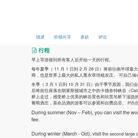
描述
价格向导
条款
评论
行程
早上导游接到所有客人后开始一天的行程。
每年夏季（ 11 月 1 日到 2 月 28 日）将前往
商，也是世界上最大的私人熏衣草培植农庄。 可自己
冬季（ 3 月 1 日到 10 月 31 日）由于季节
后将前往座落在朗塞斯顿城市之中的卡德奈特峡谷（Cat
桥上走过，感受桥上优美的峡谷景色和欣赏吊桥下湍急的河流。 
葡萄酒庄，喜欢品酒的游客可以参观和自费品尝。 约5
During summer (Nov ‒ Feb), you can visit the wor
fee.
During winter (March - Oct), visit t
he second large c