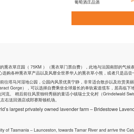
葡萄酒庄品酒
南半球最大的熏衣草庄园（ 75KM ）（熏衣草门票自费），此地与法国南部
倾心选购各种熏衣草产品以及风靡全世界华人的熏衣草小熊，或者只是品尝
原因，我们会前往塔马河湿地公园，公园内风景优美宁静，非常适合散步以及欣赏
aract Gorge），可以选择自费乘坐全球最长的单轨索道缆车，居高
稍后前往风景独特秀丽的童话小镇瑞士文化村（Grindelwald Swiss
点左右送回酒店或郎赛斯顿机场。
ld’s largest privately owned lavender farm ‒ Bridestowe Lavend
ity of Tasmania ‒ Launceston, towards Tamar River and arrive the Cat