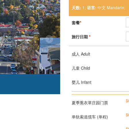
天数:
1;
语言:
中文 Mandarin;
套餐
*
旅行日期
*
成人 Adult
儿童 Child
婴儿 Infant
$
夏季熏衣草庄园门票
$
单轨索道缆车 (单程)
$