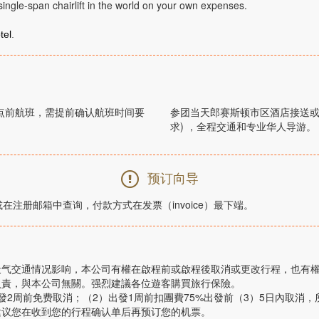
ingle-span chairlift in the world on your own expenses.
tel
.
9点前航班，需提前确认航班时间要
参团当天郎赛斯顿市区酒店接送或
求) ，全程交通和专业华人导游。
预订向导
或在注册邮箱中查询，付款方式在发票（
invoice
）最下端。
天气交通情况影响，本公司有權在啟程前或啟程後取消或更改行程，也有
負責，與本公司無關。强烈建議各位遊客購買旅行保險。
周前免费取消；（2）出發1周前扣團費75%出發前（3）5日內取消，所交費
建议您在收到您的行程确认单后再预订您的机票。