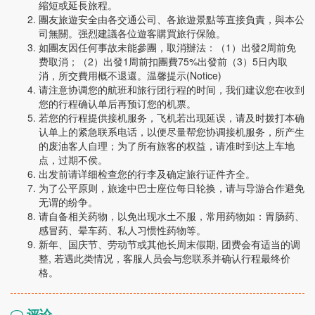
縮短或延長旅程。
團友旅遊安全由各交通公司、各旅遊景點等直接負責，與本公
司無關。强烈建議各位遊客購買旅行保險。
如團友因任何事故未能參團，取消辦法：（1）出發2周前免
费取消；（2）出發1周前扣團費75%出發前（3）5日內取
消，所交費用概不退還。温馨提示(Notice)
请注意协调您的航班和旅行团行程的时间，我们建议您在收到
您的行程确认单后再预订您的机票。
若您的行程提供接机服务，飞机若出现延误，请及时拨打本确
认单上的紧急联系电话，以便尽量帮您协调接机服务，所产生
的废油客人自理；为了所有旅客的权益，请准时到达上车地
点，过期不侯。
出发前请详细检查您的行李及确定旅行证件齐全。
为了公平原则，旅途中巴士座位每日轮换，请与导游合作避免
无谓的纷争。
请自备相关药物，以免出现水土不服，常用药物如：胃肠药、
感冒药、晕车药、私人习惯性药物等。
新年、国庆节、劳动节或其他长周末假期, 团费会有适当的调
整, 若遇此类情况，客服人员会与您联系并确认行程最终价
格。
评论