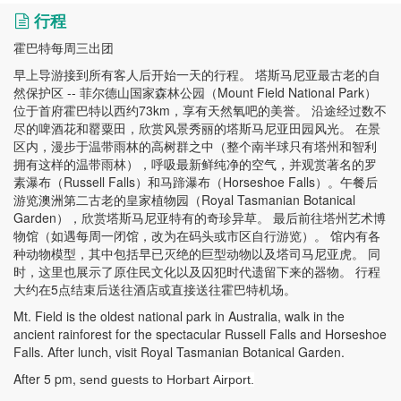
行程
霍巴特每周三出团
早上导游接到所有客人后开始一天的行程。 塔斯马尼亚最古老的自
然保护区 -- 菲尔德山国家森林公园（Mount Field National Park）
位于首府霍巴特以西约73km，享有天然氧吧的美誉。 沿途经过数不
尽的啤酒花和罂粟田，欣赏风景秀丽的塔斯马尼亚田园风光。 在景
区内，漫步于温带雨林的高树群之中（整个南半球只有塔州和智利
拥有这样的温带雨林），呼吸最新鲜纯净的空气，并观赏著名的罗
素瀑布（Russell Falls）和马蹄瀑布（Horseshoe Falls）。午餐后
游览澳洲第二古老的皇家植物园（Royal Tasmanian Botanical
Garden），欣赏塔斯马尼亚特有的奇珍异草。 最后前往塔州艺术博
物馆（如遇每周一闭馆，改为在码头或市区自行游览）。 馆内有各
种动物模型，其中包括早已灭绝的巨型动物以及塔司马尼亚虎。 同
时，这里也展示了原住民文化以及囚犯时代遗留下来的器物。 行程
大约在5点结束后送往酒店或直接送往霍巴特机场。
Mt. Field is the oldest national park in Australia, walk in the
ancient rainforest for the spectacular Russell Falls and Horseshoe
Falls. After lunch, visit
Royal Tasmanian Botanical Garden.
After 5 pm,
send guests to Horbart
Airport.