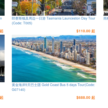
n
郎赛斯顿及周边一日游 Tasmania Launceston Day Tour
雨林
(Code: T005)
 起
$110.00 起
)
黄金海岸5天巴士团 Gold Coast Bus 5 days Tour(Code:
G07140)
 起
$688.00 起