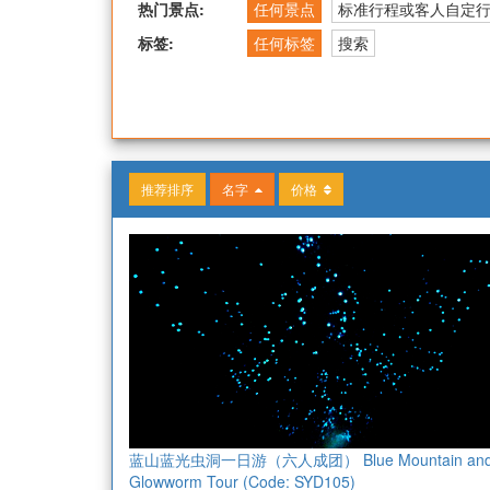
热门景点:
任何景点
标准行程或客人自定
标签:
任何标签
搜索
推荐排序
名字
价格
蓝山蓝光虫洞一日游（六人成团） Blue Mountain an
Glowworm Tour (Code: SYD105)