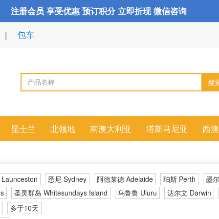
注册会员 享受优惠 预订积分 立即折现 微信咨询
包车
搜
昆士兰
北领地
南澳大利亚
塔斯马尼亚
西澳
aunceston
悉尼 Sydney
阿德莱德 Adelaide
珀斯 Perth
墨尔本
s
圣灵群岛 Whitesundays Island
乌鲁鲁 Uluru
达尔文 Darwin
多于10天