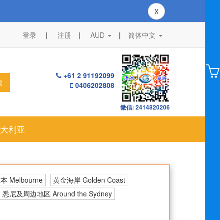
X
登录
注册
AUD
|
简体中文
+61 2 91192099
索
0406202808
微信: 2414820206
大利亚
 Melbourne
黄金海岸 Golden Coast
悉尼及周边地区 Around the Sydney