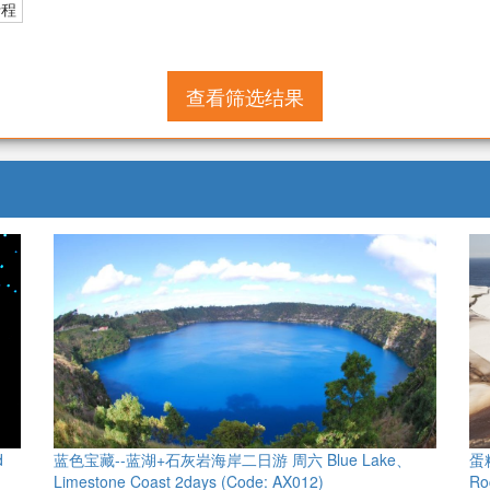
行程
查看筛选结果
d
蓝色宝藏--蓝湖+石灰岩海岸二日游 周六 Blue Lake、
蛋
Limestone Coast 2days (Code: AX012)
Ro