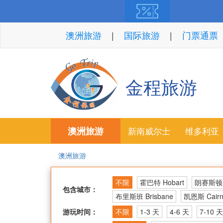
澳洲旅游
国际旅游
门票通票
金程旅游
澳洲旅游
新南威尔士
维多利亚
澳洲旅游
不限
霍巴特 Hobart
朗赛斯顿 L
包含城市：
布里斯班 Brisbane
凯恩斯 Cairn
游玩时间：
不限
1-3 天
4-6 天
7-10 天