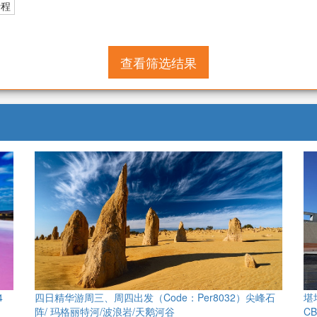
行程
查看筛选结果
4
四日精华游周三、周四出发（Code：Per8032）尖峰石
堪培
阵/ 玛格丽特河/波浪岩/天鹅河谷
CB