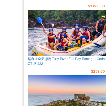
$1,088.00
塔利河全天漂流 Tully River Full Day Rafting （Code:
CTLF 222）
$259.00