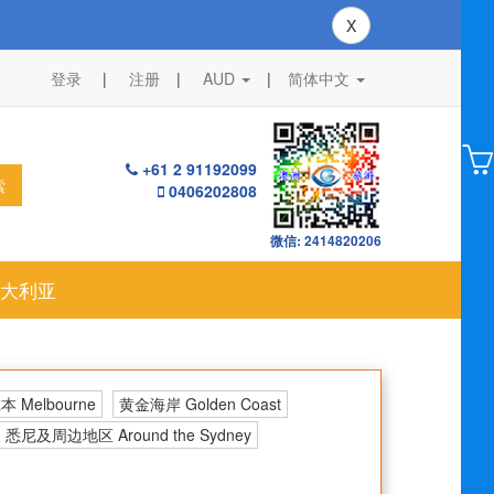
X
登录
注册
AUD
|
简体中文
+61 2 91192099
索
0406202808
微信: 2414820206
大利亚
 Melbourne
黄金海岸 Golden Coast
悉尼及周边地区 Around the Sydney