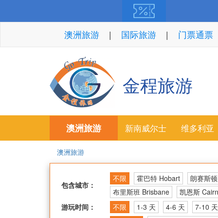
澳洲旅游
国际旅游
门票通票
金程旅游
澳洲旅游
新南威尔士
维多利亚
澳洲旅游
不限
霍巴特 Hobart
朗赛斯顿 L
包含城市：
布里斯班 Brisbane
凯恩斯 Cairn
游玩时间：
不限
1-3 天
4-6 天
7-10 天