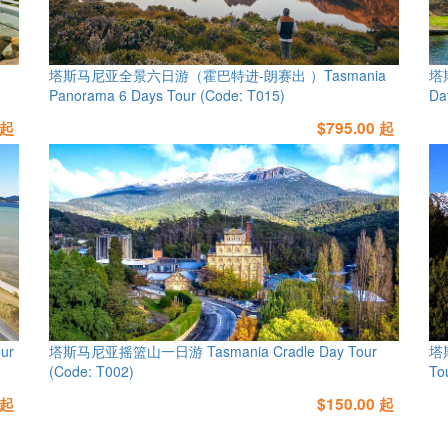
塔斯马尼亚全景六日游（霍巴特进-朗赛出 ）Tasmania
塔斯
Panorama 6 Days Tour (Code: T015)
Da
 起
$795.00 起
ur
塔斯马尼亚摇篮山一日游 Tasmania Cradle Day Tour
塔斯
(Code: T002)
To
 起
$150.00 起