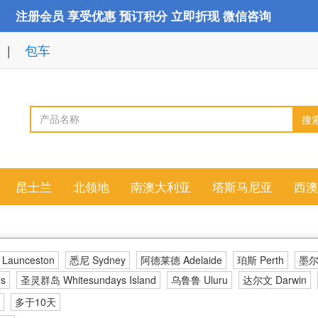
注册会员 享受优惠 预订积分 立即折现 微信咨询
包车
搜
昆士兰
北领地
南澳大利亚
塔斯马尼亚
西澳
aunceston
悉尼 Sydney
阿德莱德 Adelaide
珀斯 Perth
墨尔本
s
圣灵群岛 Whitesundays Island
乌鲁鲁 Uluru
达尔文 Darwin
多于10天