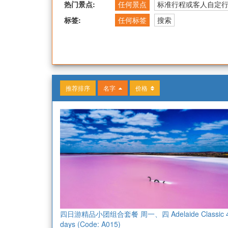
热门景点:
任何景点
标准行程或客人自定
标签:
任何标签
搜索
推荐排序
名字
价格
四日游精品小团组合套餐 周一、四 Adelaide Classic 
days (Code: A015)