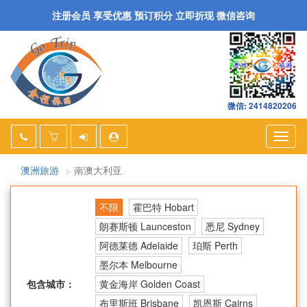
注册会员 享受优惠 预订积分 立即折现 微信咨询
微信: 2414820206
Togg
navig
澳洲旅游
南澳大利亚
不限
霍巴特 Hobart
朗赛斯顿 Launceston
悉尼 Sydney
阿德莱德 Adelaide
珀斯 Perth
墨尔本 Melbourne
包含城市：
黄金海岸 Golden Coast
布里斯班 Brisbane
凯恩斯 Cairns