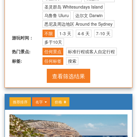
圣灵群岛 Whitesundays Island
乌鲁鲁 Uluru
达尔文 Darwin
悉尼及周边地区 Around the Sydney
不限
1-3 天
4-6 天
7-10 天
游玩时间：
多于10天
热门景点:
任何景点
标准行程或客人自定行程
标签:
任何标签
搜索
查看筛选结果
推荐排序
名字
价格