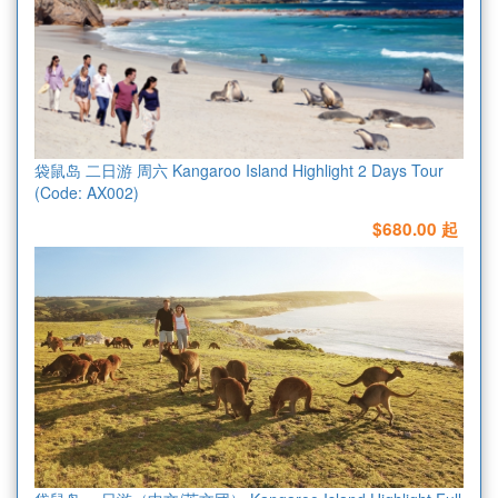
袋鼠岛 二日游 周六 Kangaroo Island Highlight 2 Days Tour
(Code: AX002)
$680.00 起