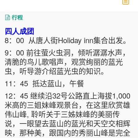
行程
四人成团
8
00
Holiday inn
：
从唐人街
集合出发。
9
00
：
前往萤火虫洞，倾听潺潺水声，
清脆的鸟儿歌唱声，观赏绚丽的蓝光
虫，听导游介绍蓝光虫的知识。
11
45
：
抵达蓝山，午餐
12
45
32
1,000
：
继续沿
号公路直上海拔
米高的三姐妹峰观景台，在这里欣赏雄
,
伟山峰
聆听关于三姊妹峰的美丽传
说，一眼望去蓝山的蓝光和天空交相辉
映，那种美，跟国内的秀丽山峰是完全