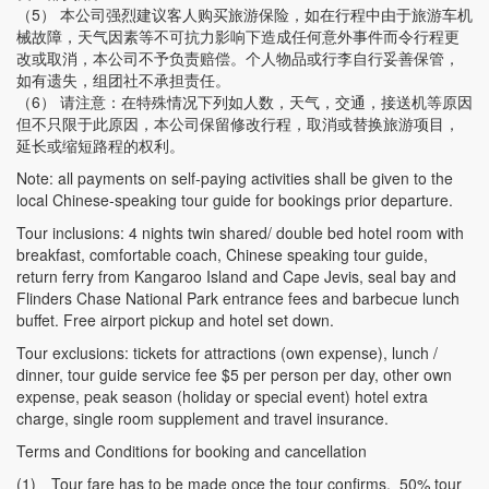
（5） 本公司强烈建议客人购买旅游保险，如在行程中由于旅游车机
械故障，天气因素等不可抗力影响下造成任何意外事件而令行程更
改或取消，本公司不予负责赔偿。个人物品或行李自行妥善保管，
如有遗失，组团社不承担责任。
（6） 请注意：在特殊情况下列如人数，天气，交通，接送机等原因
但不只限于此原因，本公司保留修改行程，取消或替换旅游项目，
延长或缩短路程的权利。
Note: all payments on self-paying activities shall be given to the
local Chinese-speaking tour guide for bookings prior departure.
Tour inclusions: 4 nights twin shared/ double bed hotel room with
breakfast, comfortable coach, Chinese speaking tour guide,
return ferry from Kangaroo Island and Cape Jevis, seal bay and
Flinders Chase National Park entrance fees and barbecue lunch
buffet. Free airport pickup and hotel set down.
Tour exclusions: tickets for attractions (own expense), lunch /
dinner, tour guide service fee $5 per person per day, other own
expense, peak season (holiday or special event) hotel extra
charge, single room supplement and travel insurance.
Terms and Conditions for booking and cancellation
(1)
Tour fare has to be made once the tour confirms. 50% tour