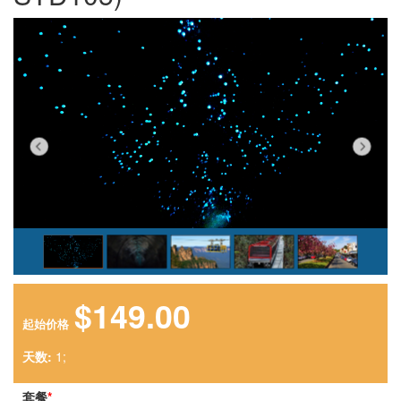
$149.00
起始价格
天数:
1;
套餐
*