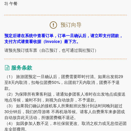
3)
午餐
预订向导
预定后请在系统中查看订单，订单一旦确认后，请立即支付团款，
支付方式请查看收据（Invoice）最下方。
请预先预订缆车票（自己预订，也可通过我社预订）
服务条款
（1） 旅游团预定一旦确认后，团费需要即时付清。如果出发前29
至8天内取消，扣每位团费50%，出团前7天内取消，团费不予退
款。
（2）为保障所有乘客利益，请通知参团客人准时在出发地点或接送
地点等候，逾时不到，则视为自动放弃，不予退款。
（3） 如果我们确认的接机客人所乘航班比预计到达时间晚到超过
30分钟后，我们的导游将 不再机场等候。请客人自费乘车来参团或
自动放弃此天活动，所缴团费概不退还。
（4） 如因参加人数不足，本社保留更改、取消之权力或无息偿还团
友全部費用。