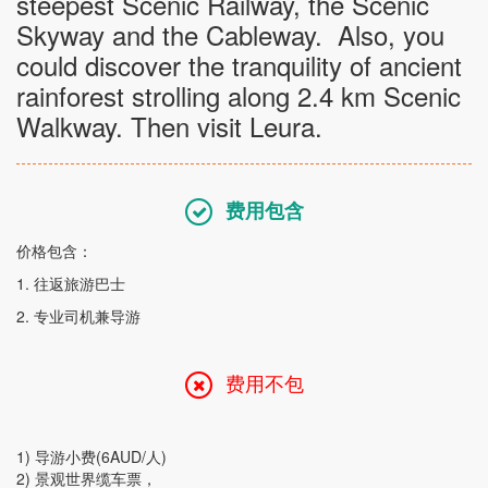
steepest Scenic Railway, the Scenic
Skyway and the Cableway.
Also, you
could discover the tranquility of ancient
rainforest strolling along 2.4 km Scenic
Walkway. Then visit Leura.
费用包含
价格包含：
1. 往返旅游巴士
2. 专业司机兼导游
费用不包
1) 导游小费(6AUD/人)
2) 景观世界缆车票，