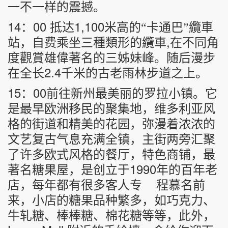
一不一样的震撼。
14
00
1,100
：
抵达
米高的“卡通巴”纜車
,
站，自费乘坐三種類形的纜車
在不同角
度觀賞雄偉著名的三姊妹峰。随后漫步
2.4
在全长
千米的古老雨林步道之上。
15
00
：
前往新州最美丽的罗拉小镇。它
是最早欧洲移民的聚集地，维多利亚风
格的街道和精美的花园，弥漫着浓浓的
文艺复古气息充满全镇，主街两旁汇聚
了许多欧式风格的餐厅，特色商铺，最
1990
著名糖果屋，是创立于
年的百年老
店，每年都有很多客人专
程慕名前
来，小店的糖果品种繁多，如巧克力、
牛轧糖、棒棒糖、棉花糖等等，此外，