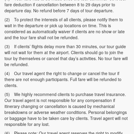
fare deduction if cancellation between 8 to 29 days prior to
departure day. No refund before 7 days of tour departure.
(2)
To protect the interests of all clients, please notify them to
wait in the departure or pick up locations on time. This is
considered as automatically waiver if clients are no show or late
and the tour fare shall not be refunded.
(3)
If clients’ flights delay more than 30 minutes, our tour guide
will not wait for them at the airport. Clients should go to join the
tour by themselves or cancel that day’s activities. No tour fare will
be refunded.
(4)
Our travel agent the right to change or cancel the tour if
there are not enough participants. Full fare will be refunded to
clients.
(5)
We highly recommend clients to purchase travel insurance.
Our travel agent is not responsible for any compensation if
itinerary changing or cancellation is caused by mechanical
breakdowns or adverse weather conditions. Personal belongings
or baggage have to be taken care by clients. Travel agent will not
responsible for any lost.
(6)
Please note: Our travel agent reserves the right to modify