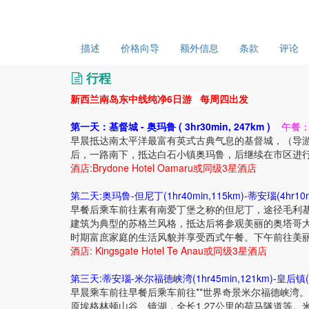
描述
价格向导
额外信息
条款
评论
行程
新西兰南岛东中线纯净6日游 每周四出发
第一天：基督城 - 奥玛鲁 ( 3hr30min, 247km )
午餐
早晨抵达南太平洋最富有英式古典气息的基督城，（导
后，一路南下，抵达白石小镇奥玛鲁，后继续在市区进
酒店:Brydone Hotel Oamaru或同级3星酒店
第二天:奥玛鲁-但尼丁(1hr40min,115km)-蒂安瑙(4hr10mi
早餐后乘车前往素有南爱丁堡之称的但尼丁，途径毛利
建筑为典型的苏格兰风格，抵达后将参观美丽的奥塔哥大
时期富庶家庭的生活风貌并享受西式午餐。下午前往美
酒店: Kingsgate Hotel Te Anau或同级3星酒店
第三天:蒂安瑙-米尔福德峡湾(1hr45min,121km)-皇后镇(4h
早晨乘车前往早餐后乘车前往**世界奇景米尔福德峡湾
原埃格林顿山谷、镜湖，全长1.27公里的荷马隧道等