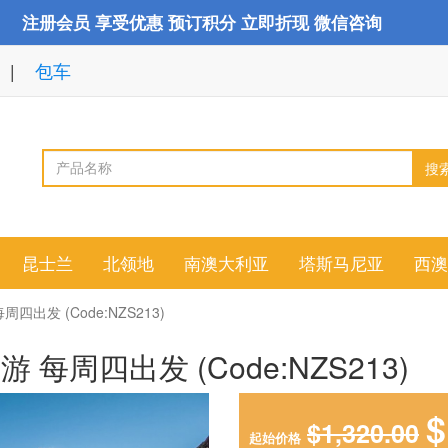
注册会员 享受优惠 预订积分 立即折现 微信咨询
包车
搜
昆士兰
北领地
南澳大利亚
塔斯马尼亚
西澳
出发 (Code:NZS213)
周四出发 (Code:NZS213)
$
$1,320.00
起始价格