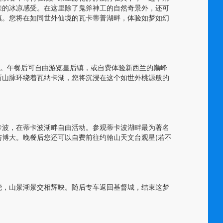
来的冰凉感受。在这里除了鬼斧神工的自然奇景外，还可
镇。您将在如同世外仙境的瓦卡蒂普湖畔，体验如梦如幻
餐。午餐后可自由游览皇后镇，或自费体验新西兰的巅峰
斯山脉环绕着瓦纳卡湖，您将沉浸在这个如世外桃源般的
卡波，在蒂卡波湖畔自由活动。参观蒂卡波湖畔最为著名
博大。晚餐后您还可以自费前往约翰山天文台观星(若不
绕，山景湖景交相辉映。随后专车返回基督城，结束这梦