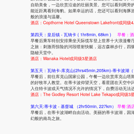
自助美食，一边欣赏沿途的壮丽美景。您可以看到两旁
能近距离看到海豹。如果幸运的话，您还可以看到海豚
般的浪漫与温馨。
酒店：Copthorne Hotel Queenstown Lakefront或同
第四天：皇后镇 - 瓦纳卡 ( 1hr8min, 68km )
早餐：酒
早餐后乘车特别安排乘坐天际缆车登上世界十大浪漫餐厅
之旅：刺激而惊险的河段喷射快艇，远古森林步行，四
隐秘天堂中。
酒店：Wanaka Hotel或同级3星酒店
第五天：瓦纳卡-库克山(2hrs45min,205km)-蒂卡波湖（1h
早餐后，前往库克山国家公园，午餐一边欣赏库克山塔
的好牧羊人教堂。在蒂卡波仰望天空，看星团在天空中
入住特卡波或天气情况不允许的情况下，自费活动无法进
酒店：The Godley Resort Hotel Lake Tekapo或同级
第六天:蒂卡波 - 基督城 （2hr50min, 227km）
早餐:酒
早餐后，在蒂卡波湖畔自由活动。美丽的蒂卡波湖，因
幻般的南岛之旅。