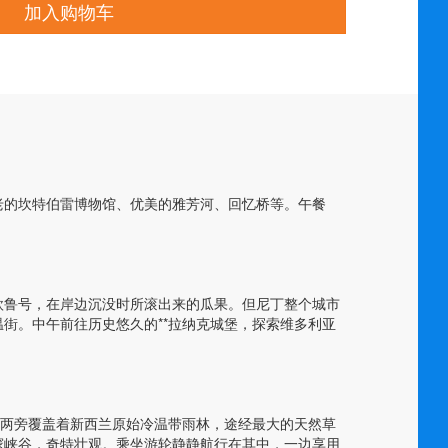
加入购物车
老的坎特伯雷博物馆、优美的雅芳河、回忆桥等。午餐
欧鲁号，在岸边沉没时所滚出来的瓜果。但尼丁整个城市
街。中午前往历史悠久的**拉纳克城堡，探索维多利亚
路两旁覆盖着新西兰原始冷温带雨林，途经最大的天然草
邃峡谷，奇特壮观。乘坐游轮静静航行在其中，一边享用