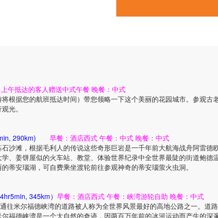
：上午抵达的客人赠送中式午餐 晚餐：中式
游将根据您的航班抵达时间）带您领略一下这个美丽的花园城市。参观古
行观光。
n, 290km)
早餐：酒店西式 午餐：中式 晚餐：中式
基石沙滩，根据毛利人的传说这些奇形巨岩是一千年前大航海战舟阿雷德
学、姜饼屋似的火车站、教堂、体验世界纪录中全世界最陡的街道鲍德温
丽的蒂安瑙湖，可自费乘坐渡轮前往参观神奇的蒂安瑙萤火虫洞。
r5min, 345km）
早餐：酒店西式 午餐：峡湾游轮自助 晚餐：中式
。通往米尔福德峡湾的道路被人称为全世界风景最好的高地公路之一。道
。米尔福德峡湾是一个大自然的奇迹，因两百万年前的冰河运动而产生的深