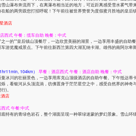
的雪山瀑布奔流而下，在离瀑布相当近的地方，可近距离感受雪水雾气带
游在船的两旁跟您打招呼呢！下午前往被世界赞誉为度假蜜月胜地的皇后
级4星酒店
店西式 午餐：缆车自助 晚餐：中式
之一的**皇后镇山顶餐厅，一边欣赏美丽的湖景，一边享用丰盛的自助
驱车游览魔戒景点。下午前往新西兰第四大湖瓦纳卡湖。雄伟的南阿尔卑
r11min, 104km）
早餐：酒店西式 午餐：酒店自助 晚餐：中式
斯曼冰川的壮丽景色，一边享用库克山顶级酒店的自助午餐。下午抵达蒂
闪烁，看银河从头顶流淌，彷佛置身于茫茫星空之中，感受自然界的神奇与
行)。
3星酒店
店西式 午餐:中式
湖底特有的青绿色岩石，整个湖面呈现一种翠绿迷蒙的梦幻景象。雪山环