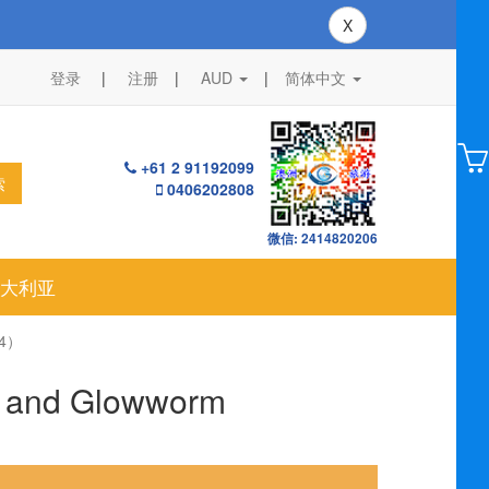
X
登录
注册
AUD
|
简体中文
+61 2 91192099
索
0406202808
微信: 2414820206
大利亚
04）
d Glowworm