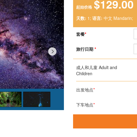
$129.00
起始价格
天数:
1;
语言:
中文 Mandarin;
套餐
*
旅行日期
*
成人和儿童 Adult and
Children
出发地点
*
下车地点
*