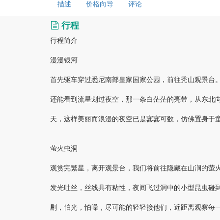
描述
价格向导
评论
行程
行程简介
漫漫银河
首先驱车穿过悉尼南部皇家国家公园，前往秃山观景台
还能看到流星划过夜空，那一条白茫茫的亮带，从东北
天，这样美丽而浪漫的夜空已是寥寥可数，仿佛置身于
萤火虫洞
观赏完繁星，离开观景台，我们将前往隐藏在山涧的萤
发光吐丝，丝线具有粘性，夜间飞过洞中的小型昆虫碰
剔，怕光，怕噪，尽可能的轻轻接他们，近距离观察每