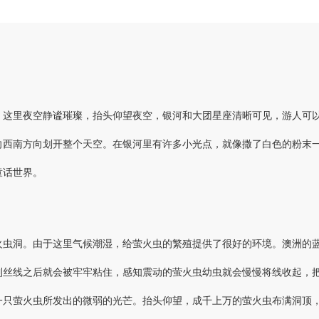
。这里夜空静谧璀璨，抬头仰望夜空，银河和大团星座清晰可见，游人可
向西南方向划开整个天空。在银河里有许多小光点，就像撒了白色的粉末
童话世界。
火虫洞。由于这里气候潮湿，给萤火虫的繁殖提供了很好的环境。澳洲的
到丝线之后就会被牢牢粘住，感知震动的萤火虫幼虫就会慢慢将线收起，
一只萤火虫所发出的微弱的光芒。抬头仰望，成千上万的萤火虫布满洞顶