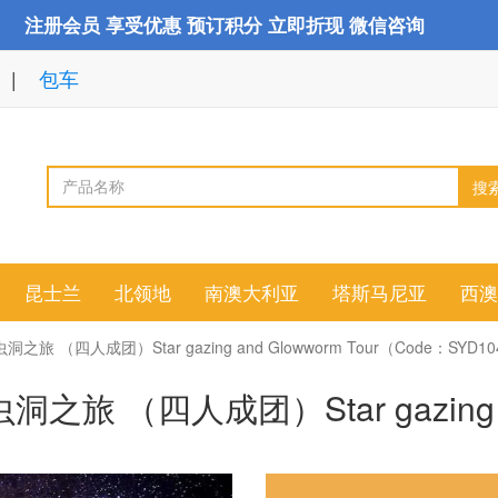
注册会员 享受优惠 预订积分 立即折现 微信咨询
包车
搜
昆士兰
北领地
南澳大利亚
塔斯马尼亚
西澳
（四人成团）Star gazing and Glowworm Tour（Code：SYD1
 （四人成团）Star gazing an