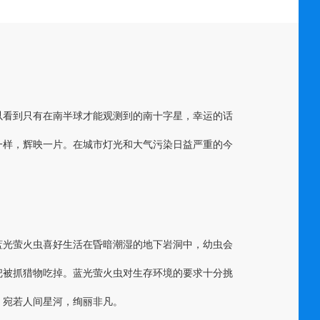
以看到只有在南半球才能观测到的南十字星，幸运的话
一样，辉映一片。在城市灯光和大气污染日益严重的今
蓝光萤火虫喜好生活在昏暗潮湿的地下岩洞中，幼虫会
把被抓猎物吃掉。蓝光萤火虫对生存环境的要求十分挑
，宛若人间星河，绚丽非凡。