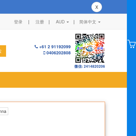
X
登录
注册
AUD
|
简体中文
+61 2 91192099
索
0406202808
微信: 2414820206
nna