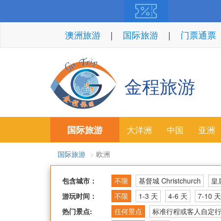
澳洲旅游
国际旅游
门票通票
金程旅游
国际旅游
大洋洲
中国
亚洲
国际旅游
欧洲
包含城市：
不限
基督城 Christchurch
皇后
游玩时间：
不限
1-3 天
4-6 天
7-10 天
热门景点:
任何景点
标准行程或客人自定