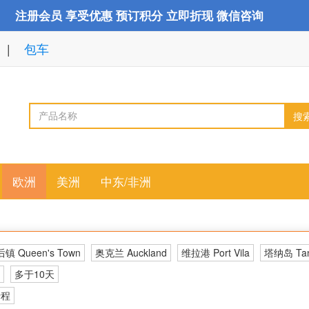
注册会员 享受优惠 预订积分 立即折现 微信咨询
包车
搜
欧洲
美洲
中东/非洲
镇 Queen's Town
奥克兰 Auckland
维拉港 Port Vila
塔纳岛 Ta
多于10天
行程