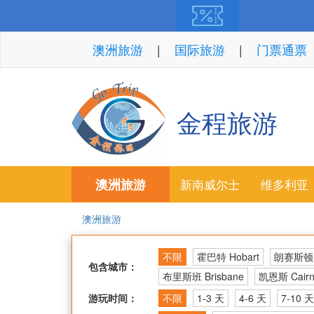
澳洲旅游
国际旅游
门票通票
金程旅游
澳洲旅游
新南威尔士
维多利亚
澳洲旅游
不限
霍巴特 Hobart
朗赛斯顿 L
包含城市：
布里斯班 Brisbane
凯恩斯 Cairn
游玩时间：
不限
1-3 天
4-6 天
7-10 天