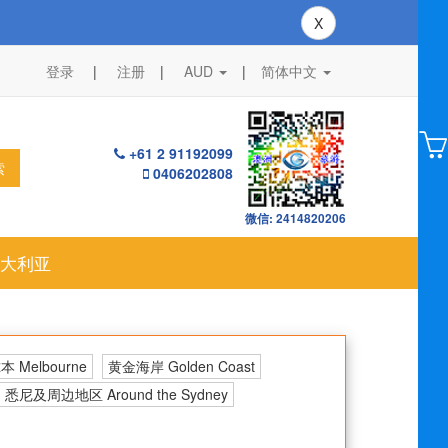
X
登录
注册
AUD
|
简体中文
+61 2 91192099
索
0406202808
微信: 2414820206
大利亚
 Melbourne
黄金海岸 Golden Coast
悉尼及周边地区 Around the Sydney