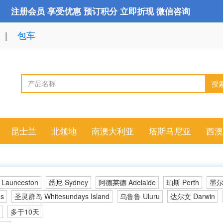
注册会员 享受优惠 预订积分 立即折现 微信咨询
包车
搜
昆士兰
北领地
南澳大利亚
塔斯马尼亚
西澳
aunceston
悉尼 Sydney
阿德莱德 Adelaide
珀斯 Perth
墨尔本
s
圣灵群岛 Whitesundays Island
乌鲁鲁 Uluru
达尔文 Darwin
多于10天