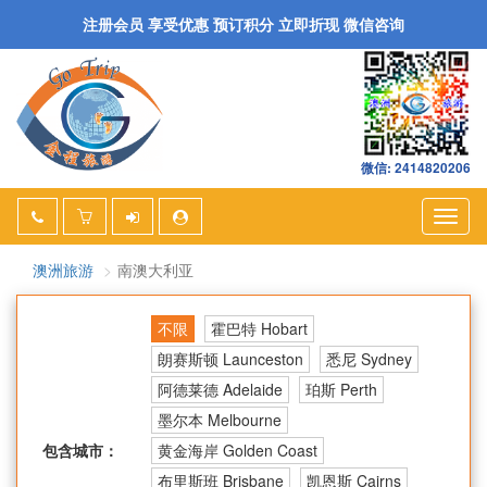
注册会员 享受优惠 预订积分 立即折现 微信咨询
微信: 2414820206
Togg
navig
澳洲旅游
南澳大利亚
不限
霍巴特 Hobart
朗赛斯顿 Launceston
悉尼 Sydney
阿德莱德 Adelaide
珀斯 Perth
墨尔本 Melbourne
包含城市：
黄金海岸 Golden Coast
布里斯班 Brisbane
凯恩斯 Cairns