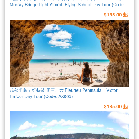
Murray Bridge Light Aircraft Flying School Day Tour (Code:
AX004)
$185.00 起
菲尔半岛 + 维特港 周三、六 Fleurieu Peninsula + Victor
Harbor Day Tour (Code: AX005)
$185.00 起