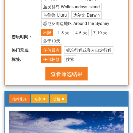
圣灵群岛 Whitesundays Island
乌鲁鲁 Uluru
达尔文 Darwin
悉尼及周边地区 Around the Sydney
不限
1-3 天
4-6 天
7-10 天
游玩时间：
多于10天
热门景点:
任何景点
标准行程或客人自定行程
标签:
任何标签
搜索
查看筛选结果
推荐排序
名字
价格