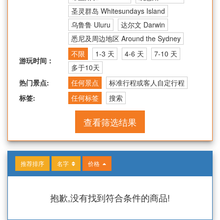
圣灵群岛 Whitesundays Island
乌鲁鲁 Uluru
达尔文 Darwin
悉尼及周边地区 Around the Sydney
不限
1-3 天
4-6 天
7-10 天
游玩时间：
多于10天
热门景点:
任何景点
标准行程或客人自定行程
标签:
任何标签
搜索
查看筛选结果
推荐排序
名字
价格
抱歉,没有找到符合条件的商品!