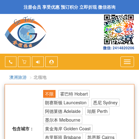
注册会员 享受优惠 预订积分 立即折现 微信咨询
微信: 2414820206
Togg
navig
澳洲旅游
北领地
不限
霍巴特 Hobart
朗赛斯顿 Launceston
悉尼 Sydney
阿德莱德 Adelaide
珀斯 Perth
墨尔本 Melbourne
包含城市：
黄金海岸 Golden Coast
布里斯班 Brisbane
凯恩斯 Cairns